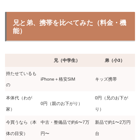
兄と弟、携帯を比べてみた（料金・機
能）
兄（中学生）
弟（小3）
持たせているも
iPhone＋格安SIM
キッズ携帯
の
本体代（わが
0円（兄のお下が
0円（親のお下がり）
家）
り）
今買うなら（本
中古・整備品で約6〜7万
新品で約1〜2万円
体の目安）
円〜
台