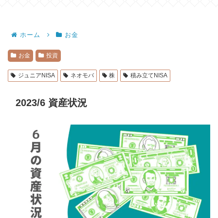
ホーム
お金
お金
投資
ジュニアNISA
ネオモバ
株
積み立てNISA
2023/6 資産状況