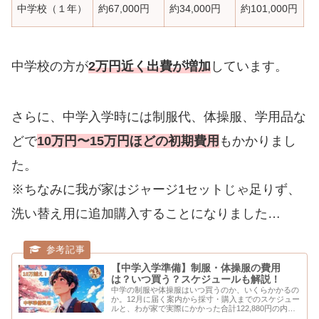
中学校（１年）
約67,000円
約34,000円
約101,000円
中学校の方が
2万円近く出費が増加
しています。
さらに、中学入学時には制服代、体操服、学用品な
どで
10万円〜15万円ほどの初期費用
もかかりまし
た。
※ちなみに我が家はジャージ1セットじゃ足りず、
洗い替え用に追加購入することになりました…
【中学入学準備】制服・体操服の費用
は？いつ買う？スケジュールも解説！
中学の制服や体操服はいつ買うのか、いくらかかるの
か。12月に届く案内から採寸・購入までのスケジュー
ルと、わが家で実際にかかった合計122,880円の内訳
を、品目ごとに公開します。男の子の場合の実額で